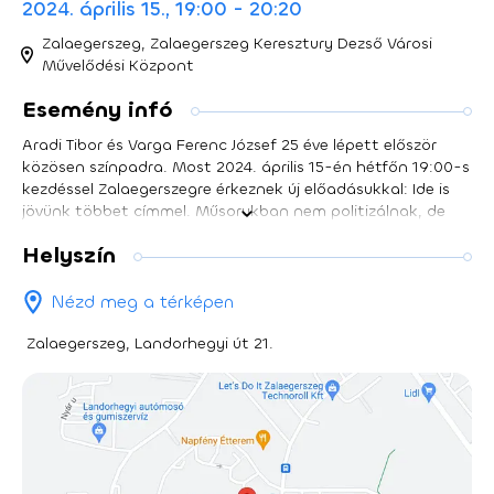
2024. április 15., 19:00 - 20:20
Zalaegerszeg, Zalaegerszeg Keresztury Dezső Városi
Művelődési Központ
Esemény infó
Aradi Tibor és Varga Ferenc József 25 éve lépett először
közösen színpadra. Most 2024. április 15-én hétfőn 19:00-s
kezdéssel Zalaegerszegre érkeznek új előadásukkal: Ide is
jövünk többet címmel. Műsorukban nem politizálnak, de
törekednek a tartalomra és a mondanivalóra, hiszen a két
Helyszín
humorista felvállaltan szeret az embereket érintő
hétköznapi problémákról beszélni a tőlük megszokott
stílusban.
Nézd meg a térképen
Zalaegerszeg, Landorhegyi út 21.