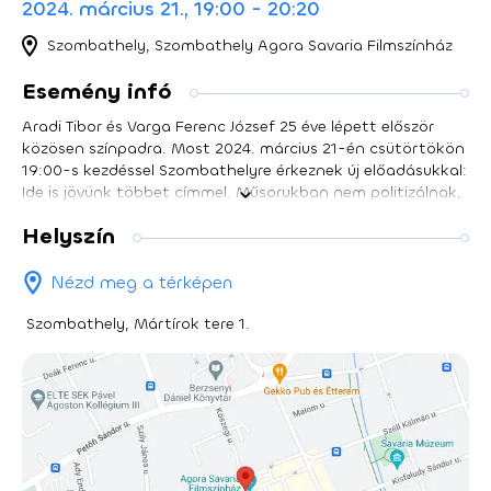
2024. március 21., 19:00 - 20:20
Szombathely, Szombathely Agora Savaria Filmszínház
Esemény infó
Aradi Tibor és Varga Ferenc József 25 éve lépett először
közösen színpadra. Most 2024. március 21-én csütörtökön
19:00-s kezdéssel Szombathelyre érkeznek új előadásukkal:
Ide is jövünk többet címmel. Műsorukban nem politizálnak,
de törekednek a tartalomra és a mondanivalóra, hiszen a
Helyszín
két humorista felvállaltan szeret az embereket érintő
hétköznapi problémákról beszélni a tőlük megszokott
stílusban.
Nézd meg a térképen
Szombathely, Mártírok tere 1.