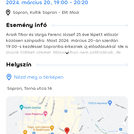
2024. március 20., 19:00 - 20:20
Sopron, Kultik Sopron - Elit Mozi
Esemény infó
Aradi Tibor és Varga Ferenc József 25 éve lépett először
közösen színpadra. Most 2024. március 20-án szerdán
19:00-s kezdéssel Sopronba érkeznek új előadásukkal: Ide is
jövünk többet címmel. Műsorukban nem politizálnak, de
törekednek a tartalomra és a mondanivalóra, hiszen a két
Helyszín
humorista felvállaltan szeret az embereket érintő
hétköznapi problémákról beszélni a tőlük megszokott
stílusban.
Nézd meg a térképen
Sopron, Torna utca 14.