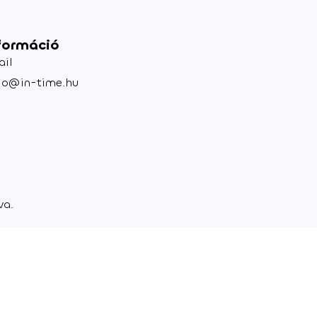
formáció
ail
lo@in-time.hu
va.