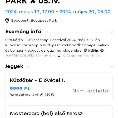
PARK ✘ 05.19.
2024. május 19., 17:00 - 2024. május 20., 05:00
Budapest, Budapest Park
Esemény infó
Újra Rádió 1 Születésnapi Fesztivál 2024. május 19-én,
Pünkösd vasárnap a Budapest Parkban!💙 Ünnepelj velünk
és bulizzunk együtt az igazi mai slágerekre! 🔵 𝐅𝐞𝐥𝐥𝐞́𝐩: 🔵
MARTIN SOLVEIG Martin Solveig & Dragonette - Hello
https://www.youtube.com/watch?v=kK42LZqO0wA JOEL
Jegyek
CORY Joel Corry x MNEK - Head & Heart
https://www.youtube.com/watch?v=CRuOOxF-ENQ
SOPHIE & THE GIANTS Sophie and the Giants x Purple Disco
Küzdőtér - Elővétel I.
Machine - Paradise https://www.youtube.com/watch?
v=Z_pqhk1DrqY Adam Ajkay Antonyo Bricklake Chrstphr
9999 Ft
Nem kapható
Cooky Disco*s Hit Jauri Joerjunior Lotfi Begi Loving Arms
Rendszerhasználati díj: 750 Ft
Metzker Viktória Newik Pullmaxx Purebeat Regán Lili
Stadiumx Willcox Yamina
Mastercard (bal) első terasz