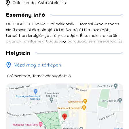
Csíkszereda, Csíki Játékszín
Esemény infó
ÖRDÖGÖLŐ JÓZSIÁS – tündérjáték – Tamási Áron azonos
című mesejátéka alapján írta: Szabó Attila Jázminát,
tündérhon királylányát férjhez adják. Érkeznek is a kérők,
olyanok, amilyenek: bugyuták, bárgyúak, semmirekellők. És
érkezik a parasztfiú, Józsiás, a maga áttetsző
Helyszín
tisztaságával, állhatatos lelkével. Ám érkezik Bakszén, a
magát Bazsalikom hercegének hazudó ördög is. S bár a
párviadalban Józsiás elnyeri Jázmina kezét, de a
Nézd meg a térképen
hagyomány alapján a második helyezett lesz az ország
kancellárja, aki ki lenne más, mint a minden hájjal megkent
Csíkszereda, Temesvár sugárút 6.
Bakszén. És ahova az ördög befurakszik, ott kő kövön nem
marad…