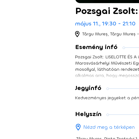
Pozsgai Zsolt
május 11., 19:30 - 21:10
Târgu Mureș, Târgu Mureș -
Esemény infó
Pozsgai Zsolt: LISELOTTE ÉS A
Marosvásárhelyi Művészeti Eg
mosollyal, láthatóan rendezet
alkalmas arra, hogy megossza 
betegápolásért cserébe örökö
Jegyinfó
vízvezetékszerelő… a válogatot
Liselottén ül átok, ugyanis e
Kedvezményes jegyeket a pénz
lankadatlan lelkesedéssel ve
párkapcsolatindító, valószerű
valóság között egyensúlyoznak
Helyszín
férfiszerep mindössze két sz
Nézd meg a térképen
Târgu Mureș, Piața Teatrului 1.