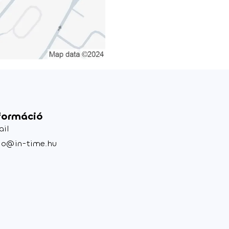
formáció
ail
lo@in-time.hu