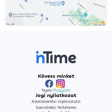
háromdimenziós női karakterre írt történetét most az
ország egyik legismertebb és legsokoldalúbb színésznője,
Lovas Rozi előadásában láthatják a magyar nézők. Játssza:
Lovas Rozi Fordította: Horváth János Antal Jelmeztervező:
Pattantyus Dóra Díszlettervező: Szabó Márton István
Dramaturg: Németh Gábor Koreográfus: Molnár G. Nóra
Zeneszerző: Hunyadi Máté és Szendrey-Nagy Olivér A
rendező munkatársa: Szakács Zsuzsi Rendező: Horváth
János Antal
Kövess minket
Nyelv:
Magyar
Jogi nyilatkozat
Adatkezelési tájékoztató
Szerződési feltételek