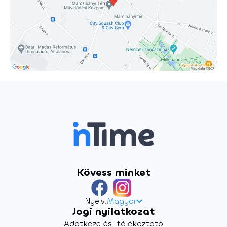
az egész világot. A díjnyertes angol drámaíró erős,
háromdimenziós női karakterre írt történetét most az
ország egyik legismertebb és legsokoldalúbb színésznője,
Lovas Rozi előadásában láthatják a magyar nézők. Játssza:
Lovas Rozi Fordította: Horváth János Antal Jelmeztervező:
Pattantyus Dóra Díszlettervező: Szabó Márton István
Dramaturg: Németh Gábor Koreográfus: Molnár G. Nóra
Zeneszerző: Hunyadi Máté és Szendrey-Nagy Olivér A
rendező munkatársa: Szakács Zsuzsi Rendező: Horváth
János Antal
Kövess minket
Nyelv:
Magyar
Jogi nyilatkozat
Adatkezelési tájékoztató