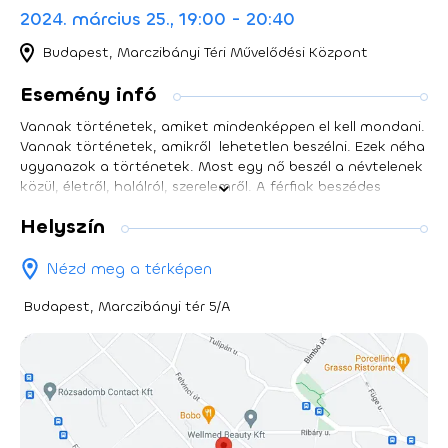
2024. március 25., 19:00 - 20:40
Budapest, Marczibányi Téri Művelődési Központ
Esemény infó
Vannak történetek, amiket mindenképpen el kell mondani.
Vannak történetek, amikről lehetetlen beszélni. Ezek néha
ugyanazok a történetek. Most egy nő beszél a névtelenek
közül, életről, halálról, szerelemről. A férfiak beszédes
némaságáról. Egy felívelő és egy lefelé csúszó életpályáról.
Helyszín
A gyerekek kiszolgáltatottságáról. Arról a gyilkos
labirintusról, amit közösen építettünk, pár ezer évig, fiúk és
lányok. Dennis Kelly jellemző írói eszköze a késleltetés, a
Nézd meg a térképen
feszültség fokozása, a kiszámíthatatlan fordulatokra
építő hatáskeltés - aki egy Kelly-darab cselekményét előre
Budapest, Marczibányi tér 5/A
elmeséli, az egyéb aljasságokra is képes. A Lányok, fiúk
egyetlen ária, bravúros hangnemváltásokkal, egy stand-
up tragedy: hiszik-e vagy sem, időnként nagyokat fognak
nevetni és a sírás sem kizárt. De ezért járunk színházba,
nem? Dennis Kelly-vel az Árvák után már másodszorra
fuzionál a csapat. Az eredeti címén Girls&Boys című
darabot 2018-ban mutatták be Londonban, majd bejárta