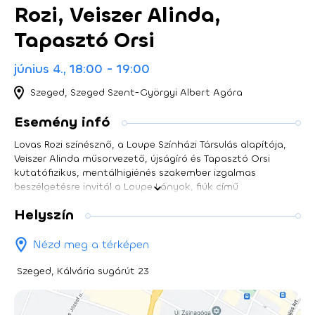
Rozi, Veiszer Alinda,
Tapasztó Orsi
június 4., 18:00 - 19:00
Szeged, Szeged Szent-Györgyi Albert Agóra
Esemény infó
Lovas Rozi színésznő, a Loupe Színházi Társulás alapítója,
Veiszer Alinda műsorvezető, újságíró és Tapasztó Orsi
kutatófizikus, mentálhigiénés szakember izgalmas
beszélgetésre invitál a Loupe Lányok, fiúk című
előadásának témafelvetéseiből kiindulva. Beszélünk a
Helyszín
patriarchális berendezkedés családi életre gyakorolt
hatásairól, a hagyományos nemi szerepek felülírásáról és
ennek párkapcsolatra vetített következményeiről; és hogy
Nézd meg a térképen
miként találhatunk egyensúlyt karrier és család között a
modern korban. Az interaktív eseményen a közönség is
Szeged, Kálvária sugárút 23
résztvevő, alakítva a diskurzust saját tapasztalataival.
Egyedülálló lehetőség, hogy három inspiráló nő
szemszögéből ismerjük meg a mai családok, nők és férfiak