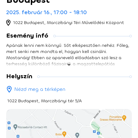
2025. február 16., 17:00 - 18:10
1022 Budapest, Marczibányi Téri Művelődési Központ
Esemény infó
Apának lenni nem könnyű. Sőt elképesztően nehéz. Főleg,
mert senki nem mondta el, hogyan kell csinálni.
Mostanáig! Ebben az apanevelő előadásban szó lesz a
terhesség különböző fázisairól, a magzattelepátiás
kommunikációról, a babakocsivásárlás traumáiról,
Helyszín
levakarhatatlan nőrokonokról, a szabadban szoptatás
férfiakra gyakorolt hatásairól, a játszótér szellemeiről és a
nagy mennyiségben hallgatott Gryllus Vilmos dalok
Nézd meg a térképen
mentálhigiénés következményeiről. "Válaszokat, persze, én
sem tudok. De azért elmondom a frankót. Vagy legalább,
1022 Budapest, Marczibányi tér 5/A
hogy velem hogy történt minden. Addig is vigyázz! Az
ellenség sohasem alszik. Se képletesen, se szó szerint."
Lengyel Tamás produkció Az előadást 14 éves kor felett
ajánljuk. ⌛Az előadás hossza: 80 perc, szünet nélkül.
Audiovisual-gagmen: Beke Dániel, Praznovszky Dániel Szily
László azonos című regénye alapján írta és rendezte: