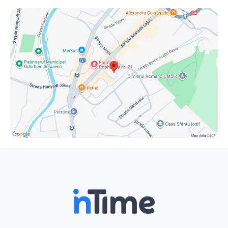
a fiatal lánnyal találja. Szorult helyzetében Stéphane azt
hazudja: a látszat csal, akit felesége lát, az nem más, mint
az ő lánya... #korhatár: 14 év #időtartam: 2 óra szünettel
#további információ: https://szinhaz.ro/esemeny/kellemes-
husveti-unnepeket/2026-04-23/