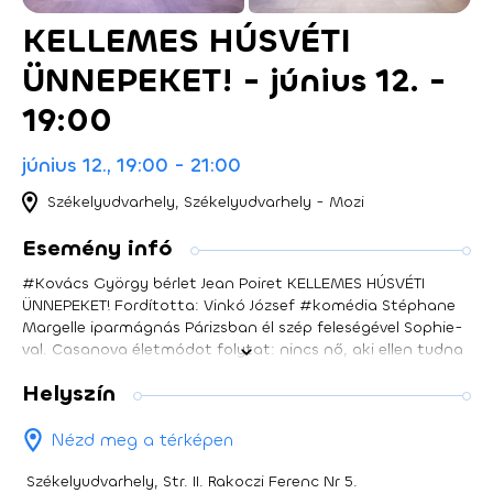
KELLEMES HÚSVÉTI
ÜNNEPEKET! - június 12. -
19:00
június 12., 19:00 - 21:00
Székelyudvarhely, Székelyudvarhely - Mozi
Esemény infó
#Kovács György bérlet Jean Poiret KELLEMES HÚSVÉTI
ÜNNEPEKET! Fordította: Vinkó József #komédia Stéphane
Margelle iparmágnás Párizsban él szép feleségével Sophie-
val. Casanova életmódot folytat: nincs nő, aki ellen tudna
állni a sármos férfinak. Minden rendben is megy addig a
Helyszín
napig, amíg feleségét ki nem viszi a repülőtérre és a
búcsúzás után bele nem botlik egy 18 éves lányba.
Stéphane elviszi a lányt a szokott helyekre: étterembe,
Nézd meg a térképen
éjszakai bárba és végül a lakásába. Ám ekkor kitör a
botrány: felesége gépét törölték és amikor hazajön, férjét
Székelyudvarhely, Str. II. Rakoczi Ferenc Nr 5.