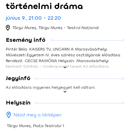
történelmi dráma
június 9., 21:00 - 22:20
Târgu Mureș, Târgu Mureș - Teatrul Național
Esemény infó
Pintér Béla: KAISERS TV, UNGARN A Marosvásárhelyi
Művészeti Egyetem IV. éves színész osztályának előadása.
Rendező: GECSE RAMÓNA Helyszín: Marosvásárhelyi
Nemzeti Színház - Underground terem Az előadásra
ingyenes helyjegyet kell váltani.
Jegyinfó
Az előadásra ingyenes helyjegyet kell váltani.
Helyszín
Nézd meg a térképen
Târgu Mureș, Piața Teatrului 1.