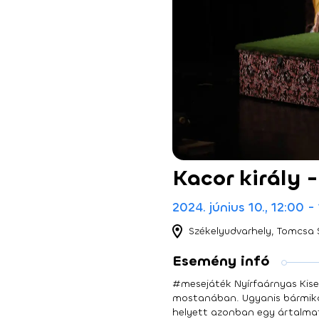
Kacor király -
2024. június 10., 12:00 -
Székelyudvarhely, Tomcsa 
Esemény infó
#mesejáték Nyírfaárnyas Kise
mostanában. Ugyanis bármikor 
helyett azonban egy ártalmatl