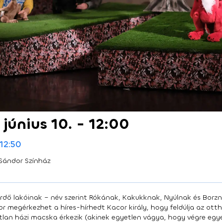
 június 10. - 12:00
 12:50
Sándor Színház
rdő lakóinak – név szerint Rókának, Kakukknak, Nyúlnak és Borz
megérkezhet a híres-hírhedt Kacor király, hogy feldúlja az otth
an házi macska érkezik (akinek egyetlen vágya, hogy végre egyen