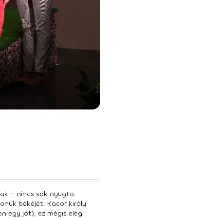
nak – nincs sok nyugta
onuk békéjét. Kacor király
 egy jót), ez mégis elég