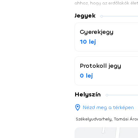
ahhoz, hogy az erdőlakók élete
Jegyek
Gyerekjegy
10 lej
Protokoll jegy
0 lej
Helyszín
Nézd meg a térképen
Székelyudvarhely, Tamási Áro