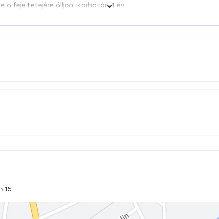
 a feje tetejére álljon. korhatár: 4 év
n 15