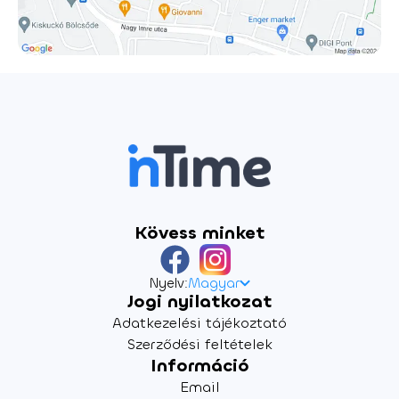
szüksége van egy állandó társra a boldogsághoz?
Jakupcsek Gabriella * Jakupcsek Gabriella A napos B oldal
című bestsellerében már megmutatta: van teljes élet a
negyvenen túl is. Legújabb könyvében, inspiráló
beszélgetéseivel sok humorral és saját bölcsességeivel adja
vissza a reményt, hogy akár még boldogok is lehetünk,
élhetünk kiegyensúlyozott párkapcsolatban és velünk
maradhat vagy éppen újra ránk találhat a szerelem.
Csakazértis szerelem!
Kövess minket
Nyelv:
Magyar
Jogi nyilatkozat
Adatkezelési tájékoztató
Szerződési feltételek
Információ
Email