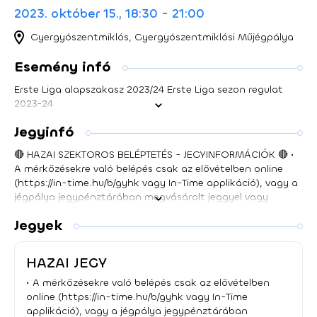
2023. október 15., 18:30 - 21:00
Gyergyószentmiklós, Gyergyószentmiklósi Műjégpálya
Esemény infó
Erste Liga alapszakasz 2023/24 Erste Liga sezon regulat
2023-24
Jegyinfó
🔴 HAZAI SZEKTOROS BELÉPTETÉS - JEGYINFORMÁCIÓK 🔴 •
A mérkőzésekre való belépés csak az elővételben online
(https://in-time.hu/b/gyhk vagy In-Time applikáció), vagy a
jégpálya jegypénztárában megvásárolt jeggyel vagy
szezonbérlettel lehetséges. • Minden belépőjegy és
Jegyek
szezonbérlet QR-kóddal van ellátva. • A kedvezményes női,
diák és nyugdíjas belépő csak a mérkőzés napján kapható
a jégpálya jegypénztáránál. A jegypénztár a mérkőzés
HAZAI JEGY
előtt egy órával nyit ki. • A belépő kártyás kifizetése után a
megadott e-mail címre egyedi, QR-kóddal ellátott jegyet
• A mérkőzésekre való belépés csak az elővételben
küld a rendszer. A jegyet nem kötelező kinyomtatni, be
online (https://in-time.hu/b/gyhk vagy In-Time
lehet mutatni okostelefonról is. • A jégpálya bejáratánál
applikáció), vagy a jégpálya jegypénztárában