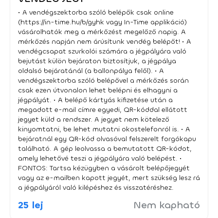
FONTOS: Tartsa kézügyben a vásárolt belépőjegyét vagy
az e-mailben kapott jegyét, mert szükség lesz rá a
• A vendégszektorba szóló belépők csak online
jégpályáról való kilépéshez és visszatéréshez. 🟠 VIP
(https://in-time.hu/b/gyhk vagy In-Time applikáció)
SZEKTOROS BELÉPTETÉS – JEGYINFORMÁCIÓK 🟠 • A VIP
vásárolhatók meg a mérkőzést megelőző napig. A
szektorba csak a VIP bérlettel rendelkező személyek
mérkőzés napján nem árúsítunk vendég belépőt! • A
tartozkodhatnak. VIP belépő nincs. • A VIP szektor
vendégcsapat szurkolói számára a jégpályára való
számára a jégpályára való bejutást külön bejáraton
bejutást külön bejáraton biztosítjuk, a jégpálya
biztosítjuk, a jégpálya hátsó bejáratánál (az uszoda felől). •
oldalsó bejáratánál (a ballonpálya felől). • A
A VIP szektorba érvényes bérlettel szóló a mérkőzés során
vendégszektorba szóló belépővel a mérkőzés során
csak ezen útvonalon lehet belépni és elhagyni a jégpályát.
csak ezen útvonalon lehet belépni és elhagyni a
• A bejáratnál egy QR-kód olvasóval felszerelt forgókapu
jégpályát. • A belépő kártyás kifizetése után a
található. A gép leolvassa a bemutatott QR-kódot, amely
megadott e-mail címre egyedi, QR-kóddal ellátott
lehetővé teszi a jégpályára való belépést. • FONTOS: Tartsa
jegyet küld a rendszer. A jegyet nem kötelező
kézügyben a bérletet, mert szükség lesz rá a jégpályáról
kinyomtatni, be lehet mutatni okostelefonról is. • A
való kilépéshez és visszatéréshez. 🔴 INFORMATII – BILETE SI
bejáratnál egy QR-kód olvasóval felszerelt forgókapu
SECTOR GAZDE 🔴 • Intrarea pe patinoar la meciuri este
található. A gép leolvassa a bemutatott QR-kódot,
posibilă doar bilet achizitionat in avans online (https://in-
amely lehetővé teszi a jégpályára való belépést. •
time.hu/b/gyhk sau aplicatia mobila In-Time), sau la casa
FONTOS: Tartsa kézügyben a vásárolt belépőjegyét
de bilete a patinoarului, respectiv cu abonament de sezon.
vagy az e-mailben kapott jegyét, mert szükség lesz rá
• Biletele de intrare și abonamentele au un cod QR unic. •
a jégpályáról való kilépéshez és visszatéréshez.
Bilete de femei, elevi si pensionari se pot achizitiona numai
25 lej
Nem kapható
de la casa de bilete a patinoarului, care este deschis cu o
ora inainte de inceperea meciului. • După achitarea biletului