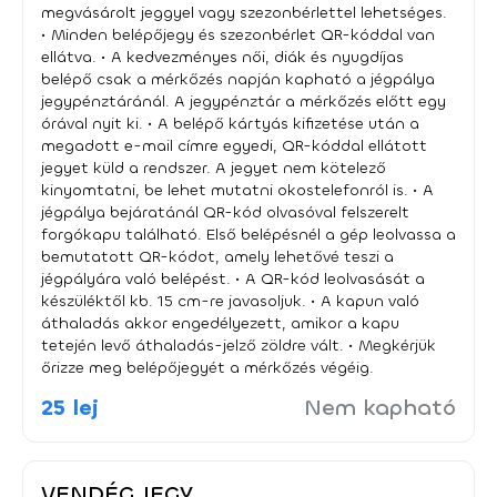
QR-kód olvasóval felszerelt forgókapu található. Első
megvásárolt jeggyel vagy szezonbérlettel lehetséges.
belépésnél a gép leolvassa a bemutatott QR-kódot, amely
• Minden belépőjegy és szezonbérlet QR-kóddal van
lehetővé teszi a jégpályára való belépést. • A QR-kód
ellátva. • A kedvezményes női, diák és nyugdíjas
leolvasását a készüléktől kb. 15 cm-re javasoljuk. • A kapun
belépő csak a mérkőzés napján kapható a jégpálya
való áthaladás akkor engedélyezett, amikor a kapu
jegypénztáránál. A jegypénztár a mérkőzés előtt egy
tetején levő áthaladás-jelző zöldre vált. • Megkérjük őrizze
órával nyit ki. • A belépő kártyás kifizetése után a
meg belépőjegyét a mérkőzés végéig. ⚫ VENDÉG
megadott e-mail címre egyedi, QR-kóddal ellátott
SZEKTOROS BELÉPTETÉS – JEGYINFORMÁCIÓK ⚫ • A
jegyet küld a rendszer. A jegyet nem kötelező
vendégszektorba szóló belépők csak online (https://in-
kinyomtatni, be lehet mutatni okostelefonról is. • A
time.hu/b/gyhk vagy In-Time applikáció) vásárolhatók meg
jégpálya bejáratánál QR-kód olvasóval felszerelt
a mérkőzést megelőző napig. A mérkőzés napján nem
forgókapu található. Első belépésnél a gép leolvassa a
árúsítunk vendég belépőt! • A vendégcsapat szurkolói
bemutatott QR-kódot, amely lehetővé teszi a
számára a jégpályára való bejutást külön bejáraton
jégpályára való belépést. • A QR-kód leolvasását a
biztosítjuk, a jégpálya oldalsó bejáratánál (a ballonpálya
készüléktől kb. 15 cm-re javasoljuk. • A kapun való
felől). • A vendégszektorba szóló belépővel a mérkőzés
áthaladás akkor engedélyezett, amikor a kapu
során csak ezen útvonalon lehet belépni és elhagyni a
tetején levő áthaladás-jelző zöldre vált. • Megkérjük
jégpályát. • A belépő kártyás kifizetése után a megadott
őrizze meg belépőjegyét a mérkőzés végéig.
e-mail címre egyedi, QR-kóddal ellátott jegyet küld a
25 lej
Nem kapható
rendszer. • Az online vásárolt jegyet nem kötelező
kinyomtatni. • A bejáratnál egy QR-kód olvasóval felszerelt
forgókapu található. A gép leolvassa a bemutatott QR-
kódot, amely lehetővé teszi a jégpályára való belépést. •
VENDÉG JEGY