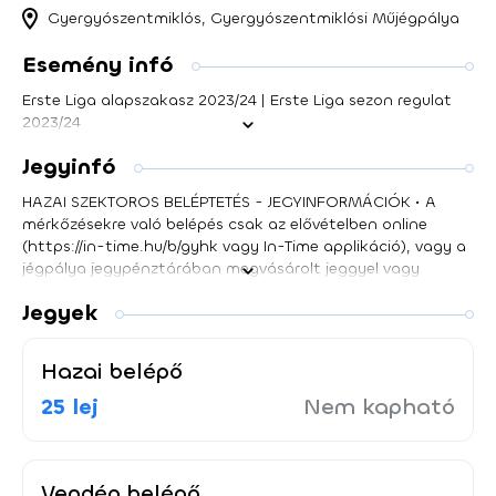
Gyergyószentmiklós, Gyergyószentmiklósi Műjégpálya
Esemény infó
Erste Liga alapszakasz 2023/24 | Erste Liga sezon regulat
2023/24
Jegyinfó
HAZAI SZEKTOROS BELÉPTETÉS - JEGYINFORMÁCIÓK • A
mérkőzésekre való belépés csak az elővételben online
(https://in-time.hu/b/gyhk vagy In-Time applikáció), vagy a
jégpálya jegypénztárában megvásárolt jeggyel vagy
szezonbérlettel lehetséges. • Minden belépőjegy és
Jegyek
szezonbérlet QR-kóddal van ellátva. • A kedvezményes női,
diák és nyugdíjas belépő csak a mérkőzés napján kapható
a jégpálya jegypénztáránál. A jegypénztár a mérkőzés
Hazai belépő
előtt egy órával nyit ki. • A belépő kártyás kifizetése után a
megadott e-mail címre egyedi, QR-kóddal ellátott jegyet
25 lej
Nem kapható
küld a rendszer. A jegyet nem kötelező kinyomtatni, be
lehet mutatni okostelefonról is. • A jégpálya bejáratánál
QR-kód olvasóval felszerelt forgókapu található. Első
Vendég belépő
belépésnél a gép leolvassa a bemutatott QR-kódot, amely