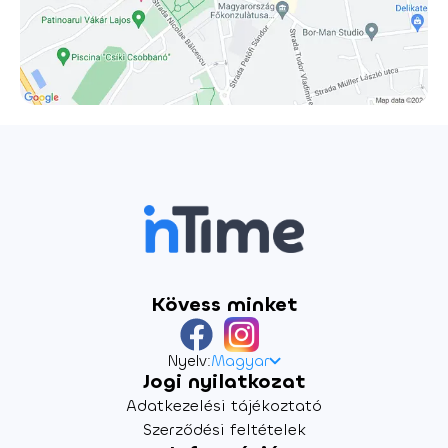
Vörös Démonnal. Pintér Béla és Darvas Benedek zeneszerző
által írt zenés mű gazdag humorral és keserű éleslátással
vezet végig bennünket a második világháború derekán
játszódó történeten. A zenei idézetek, úgy, mint a
Meseautó, vagy egy operett részlet megférnek egy-egy
Puccini vagy Wagner motívum, katonainduló vagy
revizionista magyar dal mellett. A 2003-ban bemutatott
Gyévuskát ezúttal Hegymegi Máté állítja színpadra, aki a
Barbárok és a Jógyerekek képeskönyve után harmadik
alkalommal rendez a sepsiszentgyörgyi Tamási Áron
színházban.
Kövess minket
Nyelv:
Magyar
Jogi nyilatkozat
Adatkezelési tájékoztató
Szerződési feltételek