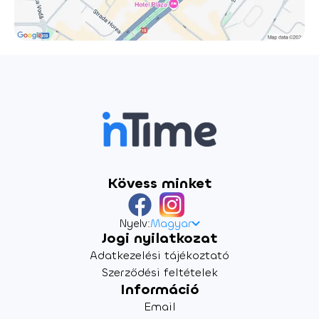
utolsó szerelmének, Kozmutza Flórának
visszaemlékezésében, s a költő életművének válogatott,
reprezentatív verseinek bemutatásával. Ez a mi munkánk,
és (ez) nem is kevés. ***Figyelem, József Attila Szabad-
ötletek jegyzéke a magyar irodalom egyik legvitatottabb
műve, s mivel helyenként rendkívül felkavaró,
kötelességünknek érezzük, hogy erről előre figyelmeztessük
Önöket: sokkoló mondatok fognak elhangzani. Az
előadást 15 éves kor felett ajánljuk.*** Rendező: Henn
János Rendezés, tér, jelmez, zene: Henn János Dramaturgiai
konzulens: André Ferenc Video design: Henn Domahidi Ábel
Ügyelő: Májai Lóránt Súgó: Tóth Katalin
Kövess minket
Nyelv:
Magyar
Jogi nyilatkozat
Adatkezelési tájékoztató
Szerződési feltételek
Információ
Email