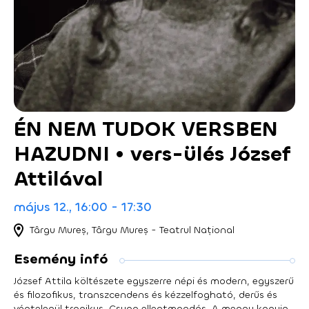
ÉN NEM TUDOK VERSBEN
HAZUDNI • vers-ülés József
Attilával
május 12., 16:00 - 17:30
Târgu Mureș, Târgu Mureș - Teatrul Național
Esemény infó
József Attila költészete egyszerre népi és modern, egyszerű
és filozofikus, transzcendens és kézzelfogható, derűs és
végtelenül tragikus. Csupa ellentmondás. A menny kapuin