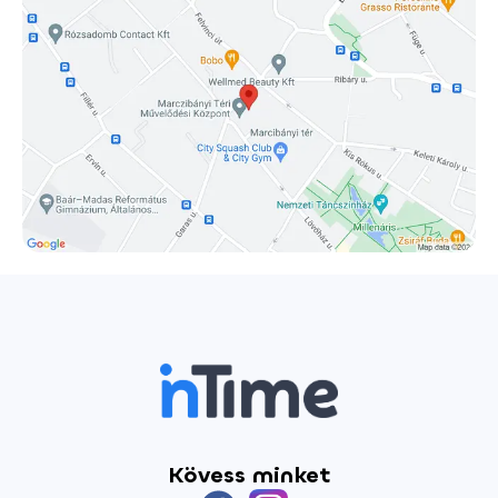
up tragedy: hiszik-e vagy sem, időnként nagyokat fognak
nevetni és a sírás sem kizárt. De ezért járunk színházba,
nem? Dennis Kelly-vel az Árvák után már másodszorra
fuzionál a csapat. Az eredeti címén Girls&Boys című
darabot 2018-ban mutatták be Londonban, majd bejárta
az egész világot. A díjnyertes angol drámaíró erős,
háromdimenziós női karakterre írt történetét most az
ország egyik legismertebb és legsokoldalúbb színésznője,
Lovas Rozi előadásában láthatják a magyar nézők. Játssza:
Lovas Rozi Fordította: Horváth János Antal Jelmeztervező:
Pattantyus Dóra Díszlettervező: Szabó Márton István
Dramaturg: Németh Gábor Koreográfus: Molnár G. Nóra
Zeneszerző: Hunyadi Máté és Szendrey-Nagy Olivér A
rendező munkatársa: Szakács Zsuzsi Rendező: Horváth
János Antal Az előadást 16 éven felülieknek ajánljuk!
Kövess minket