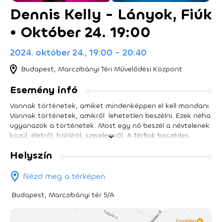
Dennis Kelly - Lányok, Fiúk
• Október 24. 19:00
2024. október 24., 19:00 - 20:40
Budapest, Marczibányi Téri Művelődési Központ
Esemény infó
Vannak történetek, amiket mindenképpen el kell mondani.
Vannak történetek, amikről lehetetlen beszélni. Ezek néha
ugyanazok a történetek. Most egy nő beszél a névtelenek
közül, életről, halálról, szerelemről. A férfiak beszédes
némaságáról. Egy felívelő és egy lefelé csúszó életpályáról.
Helyszín
A gyerekek kiszolgáltatottságáról. Arról a gyilkos
labirintusról, amit közösen építettünk, pár ezer évig, fiúk és
lányok. Dennis Kelly jellemző írói eszköze a késleltetés, a
Nézd meg a térképen
feszültség fokozása, a kiszámíthatatlan fordulatokra
építő hatáskeltés - aki egy Kelly-darab cselekményét előre
Budapest, Marczibányi tér 5/A
elmeséli, az egyéb aljasságokra is képes. A Lányok, fiúk
egyetlen ária, bravúros hangnemváltásokkal, egy stand-