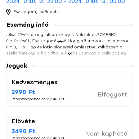
2024. július 12., 22:00 - 2024. július 13., 05:00
Esztergom, IceBeach
Esemény infó
Július 12-én aranytálcán kínáljuk Nektek a #CABRIO
életérzését, Esztergom! 🛻🎉 Hangerő maxon - a kedvenc
R'n'B, Hip-Hop és latin slágereid ömlesztve, miközben a
szellő belekap a hajadba! A közös utunkat a csillagos ég
alatt táncoljuk majd át, hűsítő koktéllal a kezünkben! 🍹🌴
Jegyek
💃🏽 [ Fellépők: ] ➤ Bréda Bia ➤ Nikita ➤ Brook ➤ Subpøp 📅
Időpont: Július 12. | PÉNTEK 🔞 Korhatár: 16+ 🥂✨ 𝗔 𝗩𝗜𝗣 𝗮𝘇
𝗮𝗹𝗮́𝗯𝗯𝗶𝗮𝗸𝗮𝘁 𝘁𝗮𝗿𝘁𝗮𝗹𝗺𝗮𝘇𝘇𝗮: Kiemelt vendégtér a Dj pult
Kedvezményes
körül U alakban, ahol kiváló a rálátás a színpadra/ Dj pultra
és a tánctérre. Találkozási lehetőség a fellépőkkel. Külön
2990 Ft
Elfogyott
mosdó , VIP bárpult. Külön soron való bejutás.
Rendszerhasználati díj: 400 Ft
Asztalfoglalási lehetőség. Bottle Service. 📞
𝗔𝘀𝘇𝘁𝗮𝗹𝗳𝗼𝗴𝗹𝗮𝗹𝗮́𝘀:
icebeachkft@gmail.com
••••••••••••••••••••••••••••••••••••••••••• ➟ A beléptetés jogát a
Elővétel
biztonsági szolgálat fenntartja! ➟ Dress control: cool &
elegant ➟ A belépőjegy egyszeri belépésre jogosít ➟ A jegy
3490 Ft
Nem kapható
megvásárlása egyben a házirend elfogadását is jelenti! ➟
Rendszerhasználati díj: 400 Ft