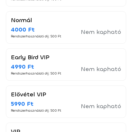
Face & Dress Control! ➟ A belépőjegy megvásárlásával
minden Vendég elfogadja a házirendet! 🏠 Házirend:
http://karlmedia.hu/#4
Normál
4000 Ft
Nem kapható
Rendszerhasználati díj: 500 Ft
Early Bird VIP
4990 Ft
Nem kapható
Rendszerhasználati díj: 500 Ft
Elővétel VIP
5990 Ft
Nem kapható
Rendszerhasználati díj: 500 Ft
VIP