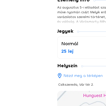
Az augusztus 5-i előadást sz
műve nyomán cs&t Melyik erő 
varázslatos szerelmi történet
és valóság. A Vörösmarty Mih
remekművét, az elvágyódás és
Jegyek
megközelítésben, játékos eszk
vetve fel boldogságról, vágya
Kányádi Szilárd
Normál
25 lej
Helyszín
Nézd meg a térképen
Csíkszereda, Vár tér 2.