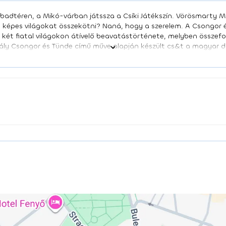
abadtéren, a Mikó-várban játssza a Csíki Játékszín. Vörösmarty 
képes világokat összekötni? Naná, hogy a szerelem. A Csongor é
, két fiatal világokon átívelő beavatástörténete, melyben összef
ály Csongor és Tünde című műve alapján készült cs&t a magyar d
 boldogságkeresés csodálatos, humort sem nélkülöző drámai köl
özökkel igyekszik közelebb vinni a felső tagozatos korosztályhoz
król, útkeresésről, szerelemről. SZEREPOSZTÁS: Borsos Tamás Pusk