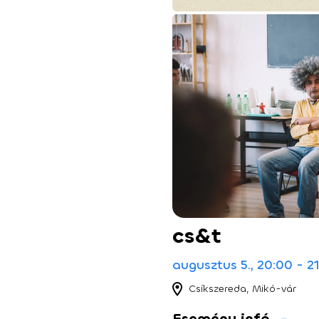
cs&t
augusztus 5., 20:00 - 2
Csíkszereda, Mikó-vár
Esemény infó