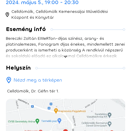
2024. május 5., 19:00 - 20:30
Celldömölk, Celldömölk Kemenesaljai Művelődési
Központ és Könyvtár
Esemény infó
Bereczki Zoltán EMeRTon-díjas színész, arany- és
platinalemezes, Fonogram díjas énekes, mindemellett zenei
producerként is ismerheti a közönség A rendkívül népszerű
és sokoldalú előadó ez alkalommal Celldömölkre érkezik
koncertjével.
Helyszín
Nézd meg a térképen
Celldömölk, Dr. Géfin tér 1.