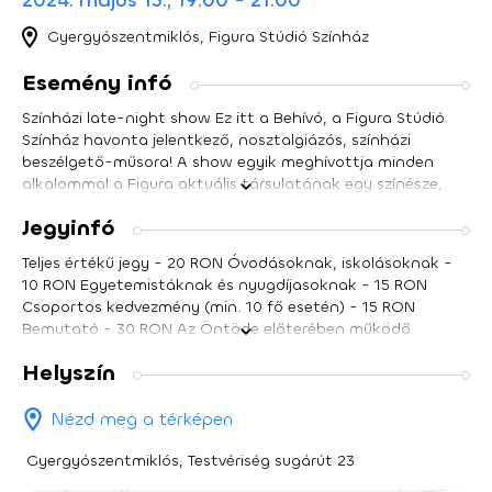
2024. május 15., 19:00 - 21:00
Gyergyószentmiklós, Figura Stúdió Színház
Esemény infó
Színházi late-night show Ez itt a Behívó, a Figura Stúdió
Színház havonta jelentkező, nosztalgiázós, színházi
beszélgető-műsora! A show egyik meghívottja minden
alkalommal a Figura aktuális társulatának egy színésze,
beszélgetőtársa pedig olyan, közös múlttal rendelkező
Jegyinfó
kolléga, barát, színházi személyiség, akit az általa javasolt
5 névből meglepetésszerűen hívunk el neki. A nosztalgiázós
Teljes értékű jegy - 20 RON Óvodásoknak, iskolásoknak -
talk-show-ban bepillantást nyerhetnek az erdélyi színházi
10 RON Egyetemistáknak és nyugdíjasoknak - 15 RON
élet magántörténeteibe, pletykákba, játékokkal,
Csoportos kedvezmény (min. 10 fő esetén) - 15 RON
élőzenével, sok kacagással. Ha kíváncsi, hogy hogyan
Bemutató - 30 RON Az Öntöde előterében működő
készül egy talk-show még mielőtt a képernyőkre kerülne,
jegypénztár előadások előtt fél órával tart nyitva. Az
jelentkezzen az élő felvételre, amelyre az Öntödében kerül
Helyszín
előadás megkezdését követően nem áll módunkban
sor! Műsorvezető: Kolozsi Borsos Gábor
beengedni a késve érkezőket! A megvásárolt jegyeket nem
áll módunkban visszaváltani. A jegyek visszaváltására csak
Nézd meg a térképen
műsorváltozás, vagy elmaradó előadás esetén van
lehetőség. Az előzetesen lefoglalt jegyeket előadás előtt
Gyergyószentmiklós, Testvériség sugárút 23
15 perccel kérjük kiváltani, ellenkező esetben a foglalás