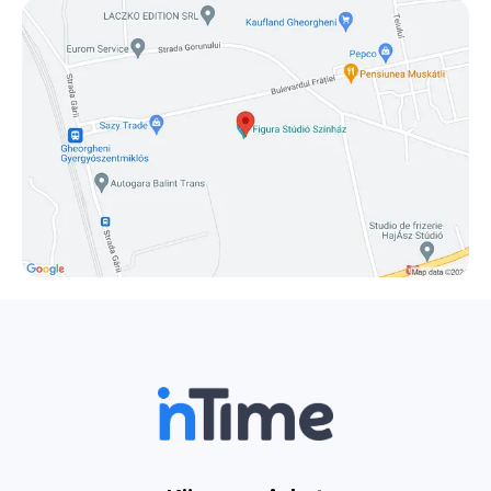
érvényét veszíti.