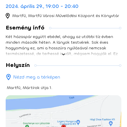
2024. április 29., 19:00 - 20:40
Martfű, Martfű Városi Művelődési Központ és Könyvtár
Esemény infó
Két házaspár együtt ebédel, ahogy az utóbbi tíz évben
minden második héten. A lányok testvérek. Sok éves
hagyomány ez, ami a hosszúra nyúlásával nemcsak
természetessé, de terhessé is vált, mégsem hagyják el. Ez
az alkalom viszont valamiért másnak ígérkezik. Ma van
Helyszín
valami a levegőben. Egy amúgy is pattanásig feszült
ország levegőjében. Hamarosan értesítések pittyennek a
telefonokon: az államfő perceken belül bejelentést tesz.
Nézd meg a térképen
Már megint mi lehet az? Elkezdődik a nemzetiszín zászló
előtt felvett nemzetnek intézett videóüzenet. Az országot
Martfű, Mártírok útja 1.
támadás érte. Egy rakéta csapódott egy határmenti
településbe. Négyen meghaltak. Az ország nem nézheti
tétlenül honfitársainak igazságtalan halálát. Cselekedni
kell. Ez már a mi háborúnk is. Azonnal elrendelik a
katonakorú férfi lakosság besorozását. Tizenkét óra múlva
pedig lezárják a határokat. Szereplőinknek gyorsan kell