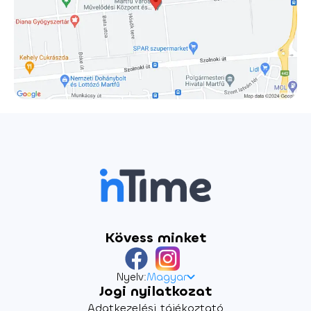
döntést hozni, ami az egész életükre hatással lehet.
Kérdés, hogy tudnak-e a döntéseikkel együtt élni.
Érdemes-e élni haza nélkül? Vagy érdemes meghalni egy
hazáért, ami már sosem lesz a miénk? Végül lehet, hogy
nemcsak az országból, de a szobából sem jutnak ki.
Játsszák: Földes Eszter, Lengyel Tamás, Molnár Áron,
Ullmann Mónika Díszlettervező: Pallós Nelli Jelmeztervező:
Kisprumik Ádám Dramaturg: Balassa Eszter Zene: Hunyadi
Máté Vetítéstervező: Karcis Gábor A rendező munkatársa:
Perényi Luca A színészek improvizációi alapján és ellenére
írta: Horváth János Antal Rendező: Horváth János Antal
Kövess minket
Nyelv:
Magyar
Jogi nyilatkozat
Adatkezelési tájékoztató