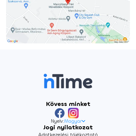
döntést hozni, ami az egész életükre hatással lehet.
Kérdés, hogy tudnak-e a döntéseikkel együtt élni.
Érdemes-e élni haza nélkül? Vagy érdemes meghalni egy
hazáért, ami már sosem lesz a miénk? Végül lehet, hogy
nemcsak az országból, de a szobából sem jutnak ki.
Játsszák: Földes Eszter, Lengyel Tamás, Molnár Áron,
Ullmann Mónika Díszlettervező: Pallós Nelli Jelmeztervező:
Kisprumik Ádám Dramaturg: Balassa Eszter Zene: Hunyadi
Máté Vetítéstervező: Karcis Gábor A rendező munkatársa:
Perényi Luca A színészek improvizációi alapján és ellenére
írta: Horváth János Antal Rendező: Horváth János Antal
Kövess minket
Nyelv:
Magyar
Jogi nyilatkozat
Adatkezelési tájékoztató