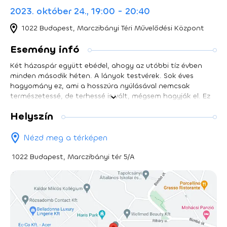
2023. október 24., 19:00 - 20:40
1022 Budapest, Marczibányi Téri Művelődési Központ
Esemény infó
Két házaspár együtt ebédel, ahogy az utóbbi tíz évben
minden második héten. A lányok testvérek. Sok éves
hagyomány ez, ami a hosszúra nyúlásával nemcsak
természetessé, de terhessé is vált, mégsem hagyják el. Ez
az alkalom viszont valamiért másnak ígérkezik. Ma van
Helyszín
valami a levegőben. Egy amúgy is pattanásig feszült
ország levegőjében. Hamarosan értesítések pittyennek a
telefonokon: az államfő perceken belül bejelentést tesz.
Nézd meg a térképen
Már megint mi lehet az? Elkezdődik a nemzetiszín zászló
előtt felvett nemzetnek intézett videóüzenet. Az országot
1022 Budapest, Marczibányi tér 5/A
támadás érte. Egy rakéta csapódott egy határmenti
településbe. Négyen meghaltak. Az ország nem nézheti
tétlenül honfitársainak igazságtalan halálát. Cselekedni
kell. Ez már a mi háborúnk is. Azonnal elrendelik a
katonakorú férfi lakosság besorozását. Tizenkét óra múlva
pedig lezárják a határokat. Szereplőinknek gyorsan kell