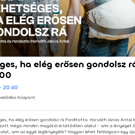
ges, ha elég erősen gondolsz r
:00
- 20:40
űvelődési Központ
séges, ha elég erősen gondolsz rá Fordította: Horváth János Anta
zött mégis minden magától értetődően alakul - ami a lényeget ill
lat, ami az egyik leglényegibb? Hogyan lehet feldolgozni egy új