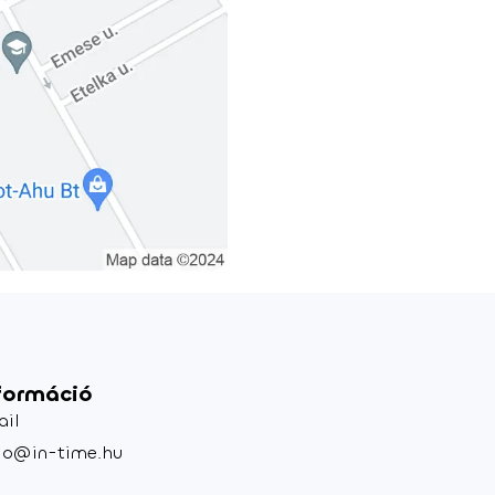
formáció
ail
lo@in-time.hu