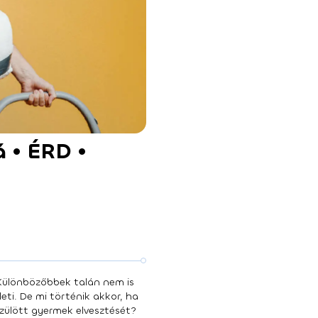
á • ÉRD •
l Különbözőbbek talán nem is
eti. De mi történik akkor, ha
szülött gyermek elvesztését?