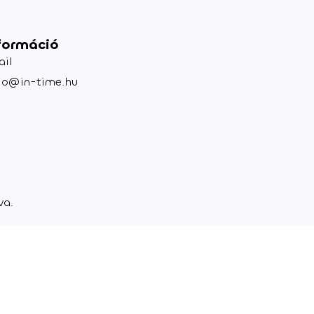
formáció
ail
lo@in-time.hu
va.