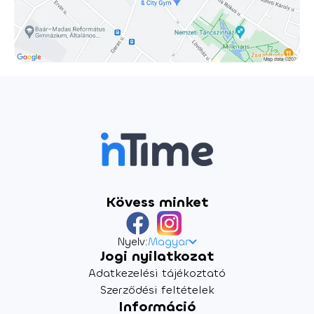
utóbb mindenkinek meg kell hoznia. Ez a cirkuszi elemekkel
tarkított előadás megmutatja, mennyi szerepet kell
betölteni egy modern párkapcsolatban és milyen nehéz
megtalálni az egyensúlyt. Szó szerint. Dramaturg: Fehér
Boldizsár Díszlet: Szabó Márton István Jelmez: Jeli Luca Sára
Artista konzulens: Frányó Viktor Koreográfus: Jenna
Jalonen Zene: Wagner-Puskás Péter Másodasszisztens:
Tóth Gréta A rendező munkatársa: Tóth Hajni Rendező:
Horváth János Antal Az előadás 16 éven felülieknek
ajánlott!
Kövess minket
Nyelv:
Magyar
Jogi nyilatkozat
Adatkezelési tájékoztató
Szerződési feltételek
Információ