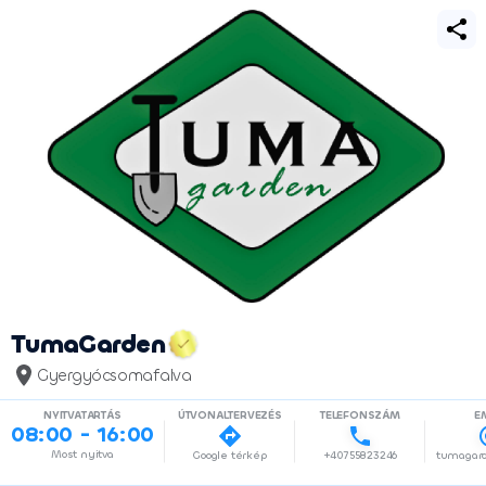
TumaGarden
Gyergyócsomafalva
NYITVATARTÁS
ÚTVONALTERVEZÉS
TELEFONSZÁM
E
08:00 - 16:00
Most nyitva
Google térkép
+40755823246