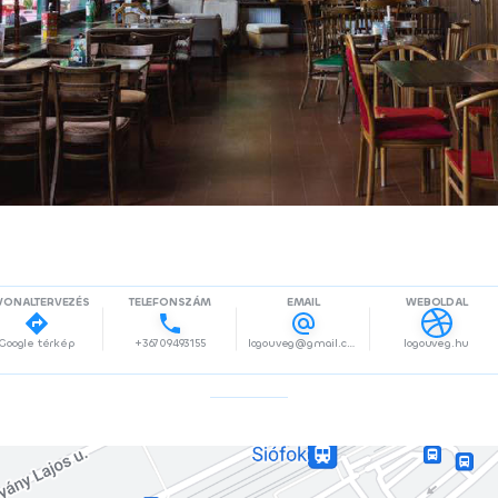
VONALTERVEZÉS
TELEFONSZÁM
EMAIL
WEBOLDAL
Google térkép
+36709493155
logouveg@gmail.com
logouveg.hu