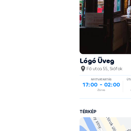
Lógó Üveg
Fő utca 55, Siófok
NYITVATARTÁS
ÚT
17:00 - 02:00
Zárva
TÉRKÉP