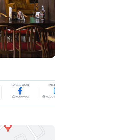
FACEBOOK
INSTAGRAM
@logouveg
@logouvegkultkocsma