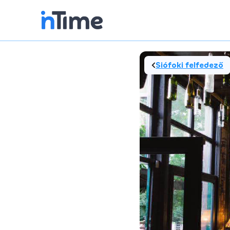
Siófoki felfedező