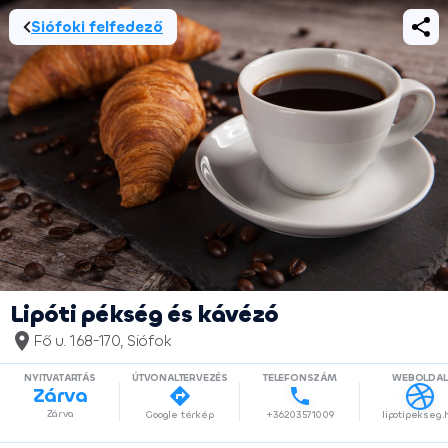
Siófoki felfedező
Lipóti pékség és kávézó
Fő u. 168-170, Siófok
NYITVATARTÁS
ÚTVONALTERVEZÉS
TELEFONSZÁM
WEBOLDAL
Zárva
Zárva
Google térkép
+36203571009
lipotipekseg.