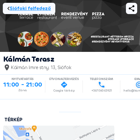
Siófoki felfedező
Kálmán Terasz
Kálmán Imre stny. 13, Siófok
NYITVATARTÁS
ÚTVONALTERVEZÉS
TELEFONSZÁM
EMA
11:00 - 21:00
Zárva
Google térkép
+36706043921
TÉRKÉP