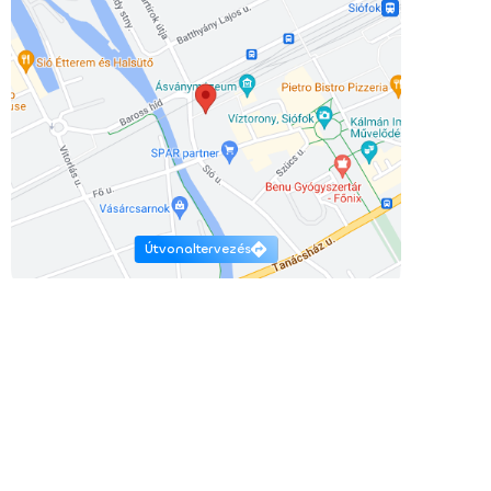
Útvonaltervezés