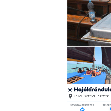
☀️ Hajókirándulá
Krúdy sétány, Siófok
ÚTVONALTERVEZÉS
TELE