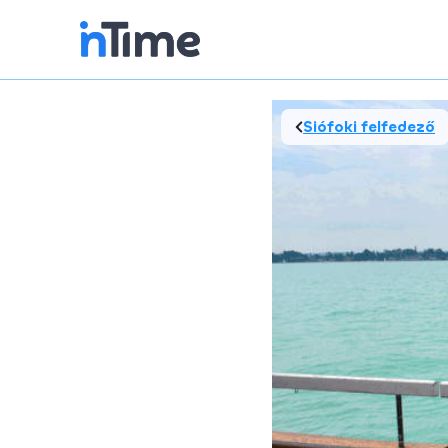
Siófoki felfedező