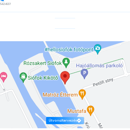
5424537
Útvonaltervezés