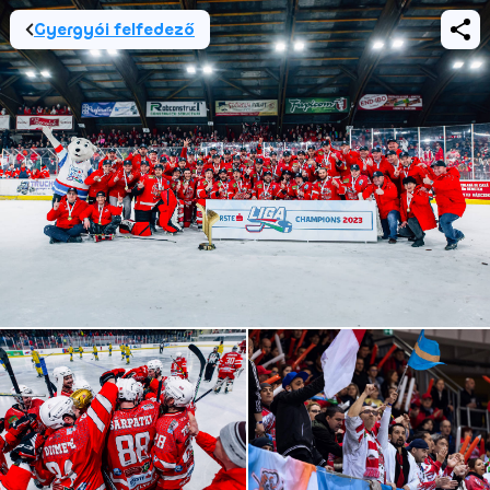
Gyergyói felfedező