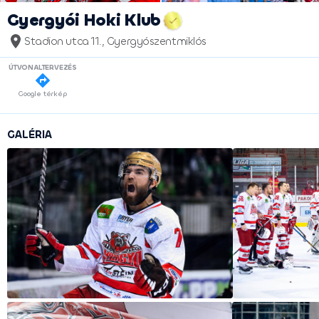
Gyergyói Hoki Klub
Stadion utca 11., Gyergyószentmiklós
ÚTVONALTERVEZÉS
Google térkép
GALÉRIA