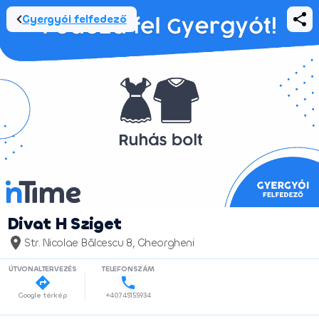
Gyergyói felfedező
Divat H Sziget
Str. Nicolae Bălcescu 8, Gheorgheni
ÚTVONALTERVEZÉS
TELEFONSZÁM
Google térkép
+40745155934