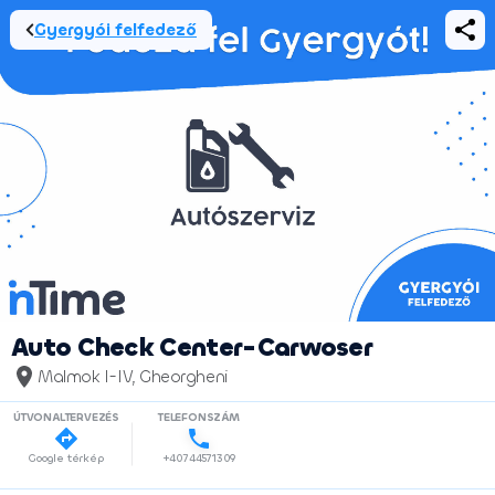
Gyergyói felfedező
Auto Check Center-Carwoser
Malmok I-IV, Gheorgheni
ÚTVONALTERVEZÉS
TELEFONSZÁM
Google térkép
+40744571309