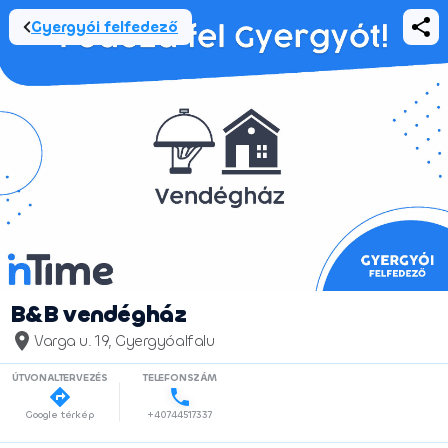
Gyergyói felfedező
B&B vendégház
Varga u. 19, Gyergyóalfalu
ÚTVONALTERVEZÉS
TELEFONSZÁM
Google térkép
+40744517337