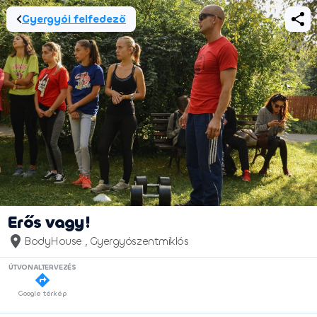
Gyergyói felfedező
Erős vagy!
BodyHouse , Gyergyószentmiklós
ÚTVONALTERVEZÉS
Google térkép