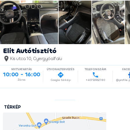
Elit Autótisztító
Kis utca 10, Gyergyóalfalu
NYITVATARTÁS
ÚTVONALTERVEZÉS
TELEFONSZÁM
FAC
10:00 - 16:00
Zárva
Google térkép
+40756962780
TÉRKÉP