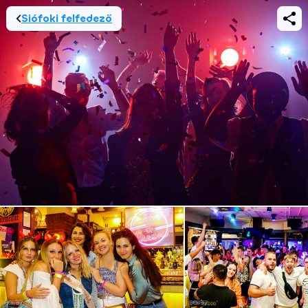
Siófoki felfedező