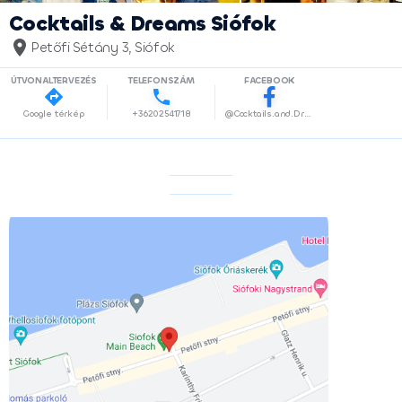
Cocktails & Dreams Siófok
Petőfi Sétány 3, Siófok
ÚTVONALTERVEZÉS
TELEFONSZÁM
FACEBOOK
Google térkép
+36202541718
@Cocktails.and.Dreams.Siofok?locale=hu_HU