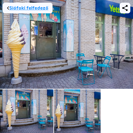
Siófoki felfedező