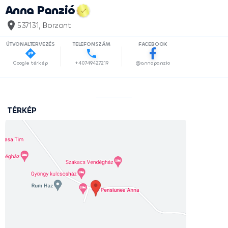
Anna Panzió
537131, Borzont
ÚTVONALTERVEZÉS
TELEFONSZÁM
FACEBOOK
Google térkép
+40749427219
@annapanzio
TÉRKÉP